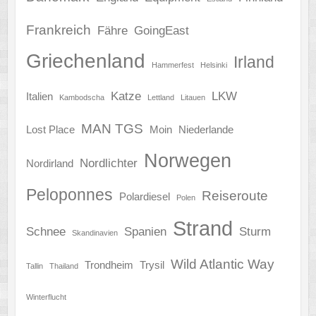
Frankreich
Fähre
GoingEast
Griechenland
Irland
Hammerfest
Helsinki
Katze
LKW
Italien
Kambodscha
Lettland
Litauen
MAN TGS
Lost Place
Moin
Niederlande
Norwegen
Nordlichter
Nordirland
Peloponnes
Reiseroute
Polardiesel
Polen
Strand
Schnee
Spanien
Sturm
Skandinavien
Wild Atlantic Way
Trondheim
Trysil
Tallin
Thailand
Winterflucht