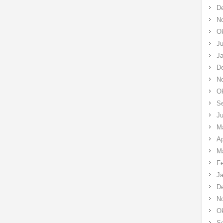
D
N
Ok
Ju
Ja
D
N
Ok
S
Ju
M
Ap
M
Fe
Ja
D
N
Ok
S