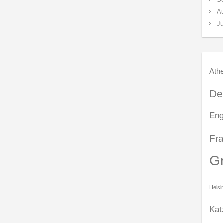
A
Ju
Ath
De
Eng
Fra
G
Helsi
Kat