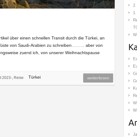
2.
1.
Re
TG
Wi
tikel über einen schnellen Transit durch die Türkei, an
Ka
 Wüste von Saudi-Arabien zu schreiben……… aber von
hungsweise zuerst ich, von unserer Weihnachtspause
E
E
Gi
Türkei
t 2023-
,
Reise
weiterlesen
Go
Ku
R
Wi
Wi
Ar
Ja