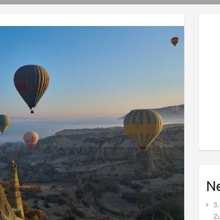
Ne
3.
Z