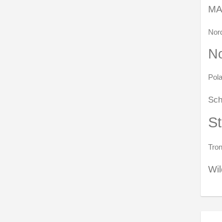
MA
Nord
N
Pola
Sch
S
Tro
Wil