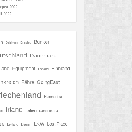
ugust 2022
li 2022
Bunker
en
Baltikum
Breslau
utschland
Dänemark
land
Equipment
Finnland
Estland
nkreich
Fähre
GoingEast
riechenland
Hammerfest
Irland
Italien
nki
Kambodscha
ze
LKW
Lost Place
Lettland
Litauen