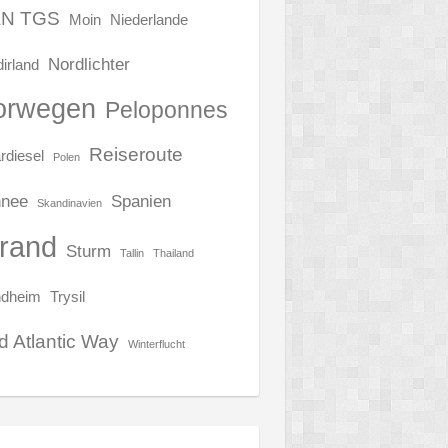
N TGS
Moin
Niederlande
Nordlichter
irland
orwegen
Peloponnes
Reiseroute
rdiesel
Polen
nee
Spanien
Skandinavien
trand
Sturm
Tallin
Thailand
ndheim
Trysil
d Atlantic Way
Winterflucht