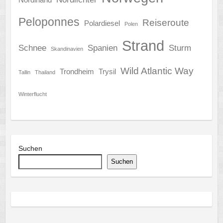
Peloponnes
Reiseroute
Polardiesel
Polen
Strand
Schnee
Spanien
Sturm
Skandinavien
Wild Atlantic Way
Trondheim
Trysil
Tallin
Thailand
Winterflucht
Suchen
Suchen