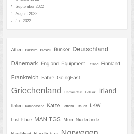
September 2022
August 2022
Juli 2022
Deutschland
Bunker
Athen
Baltikum
Breslau
Dänemark
England
Equipment
Finnland
Estland
Frankreich
Fähre
GoingEast
Griechenland
Irland
Hammerfest
Helsinki
Katze
LKW
Italien
Kambodscha
Lettland
Litauen
MAN TGS
Lost Place
Moin
Niederlande
Norwegen
Nordlichter
Nordirland