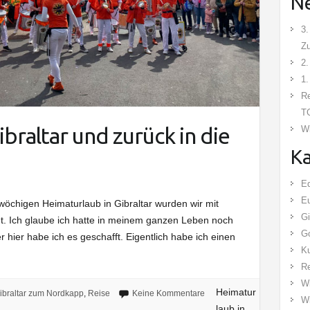
Ne
3.
Z
2.
1.
Re
TG
braltar und zurück in die
Wi
Ka
E
E
öchigen Heimaturlaub in Gibraltar wurden wir mit
Gi
 Ich glaube ich hatte in meinem ganzen Leben noch
Go
 hier habe ich es geschafft. Eigentlich habe ich einen
Ku
R
Wi
Heimatur
ibraltar zum Nordkapp
,
Reise
Keine Kommentare
Wi
laub in