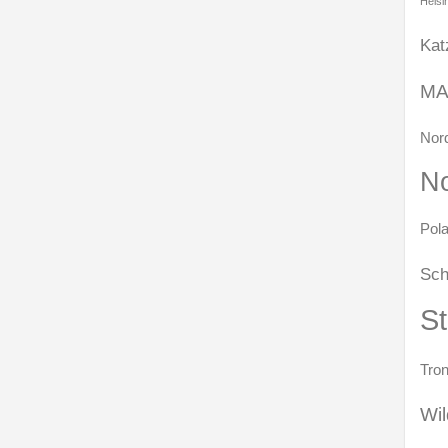
Helsi
Kat
MA
Nord
N
Pola
Sch
S
Tro
Wil