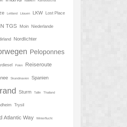
Italien
nki
Kambodscha
ze
LKW
Lost Place
Lettland
Litauen
N TGS
Moin
Niederlande
Nordlichter
irland
orwegen
Peloponnes
Reiseroute
rdiesel
Polen
nee
Spanien
Skandinavien
trand
Sturm
Tallin
Thailand
ndheim
Trysil
d Atlantic Way
Winterflucht