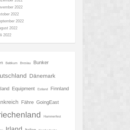
ezember 2022
ovember 2022
tober 2022
eptember 2022
ugust 2022
li 2022
Bunker
en
Baltikum
Breslau
utschland
Dänemark
land
Equipment
Finnland
Estland
nkreich
Fähre
GoingEast
riechenland
Hammerfest
Irland