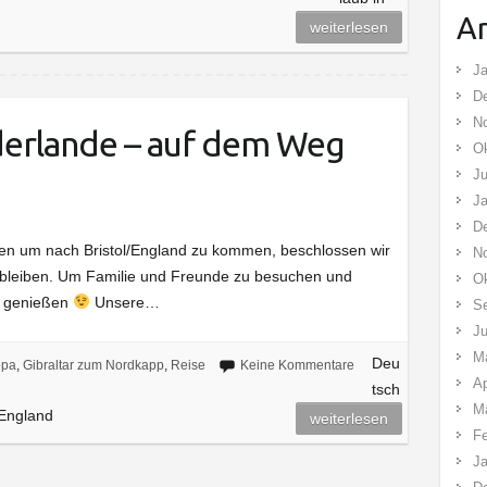
Ar
weiterlesen
Ja
D
N
derlande – auf dem Weg
Ok
Ju
Ja
D
tten um nach Bristol/England zu kommen, beschlossen wir
N
 bleiben. Um Familie und Freunde zu besuchen und
Ok
zu genießen
Unsere…
S
Ju
M
Deu
opa
,
Gibraltar zum Nordkapp
,
Reise
Keine Kommentare
Ap
tsch
M
 England
weiterlesen
Fe
Ja