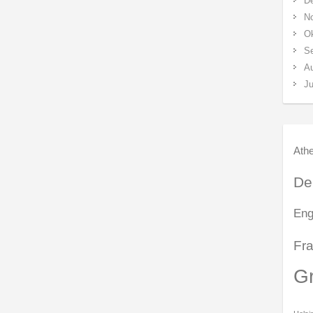
D
N
Ok
S
A
Ju
Ath
De
Eng
Fra
G