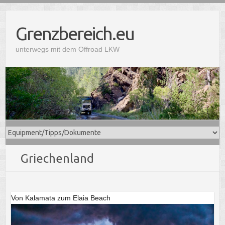
S
k
Grenzbereich.eu
i
p
unterwegs mit dem Offroad LKW
t
o
c
o
n
t
e
n
t
Griechenland
Von Kalamata zum Elaia Beach