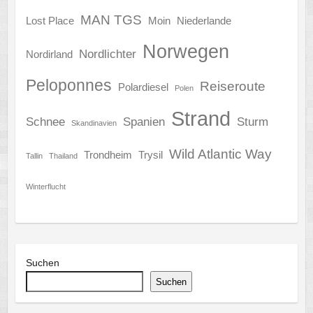
MAN TGS
Lost Place
Moin
Niederlande
Norwegen
Nordlichter
Nordirland
Peloponnes
Reiseroute
Polardiesel
Polen
Strand
Schnee
Spanien
Sturm
Skandinavien
Wild Atlantic Way
Trondheim
Trysil
Tallin
Thailand
Winterflucht
Suchen
Suchen