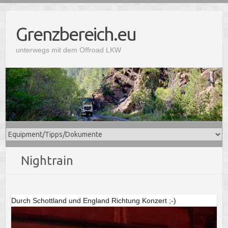
S
k
Grenzbereich.eu
i
p
unterwegs mit dem Offroad LKW
t
o
c
o
n
t
e
n
t
Nightrain
Durch Schottland und England Richtung Konzert ;-)