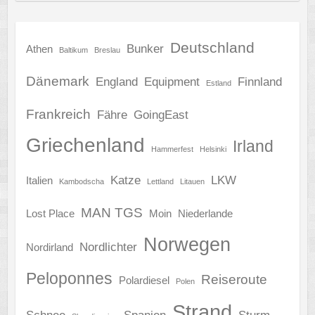
Deutschland
Bunker
Athen
Baltikum
Breslau
Dänemark
England
Equipment
Finnland
Estland
Frankreich
Fähre
GoingEast
Griechenland
Irland
Hammerfest
Helsinki
Katze
LKW
Italien
Kambodscha
Lettland
Litauen
MAN TGS
Lost Place
Moin
Niederlande
Norwegen
Nordlichter
Nordirland
Peloponnes
Reiseroute
Polardiesel
Polen
Strand