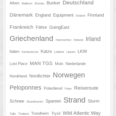
Deutschland
Bunker
Athen
Baltikum
Breslau
Dänemark
England
Equipment
Finnland
Estland
Frankreich
Fähre
GoingEast
Griechenland
Irland
Hammerfest
Helsinki
Katze
LKW
Italien
Kambodscha
Lettland
Litauen
MAN TGS
Lost Place
Moin
Niederlande
Norwegen
Nordlichter
Nordirland
Peloponnes
Reiseroute
Polardiesel
Polen
Strand
Schnee
Spanien
Sturm
Skandinavien
Wild Atlantic Way
Trondheim
Trysil
Tallin
Thailand