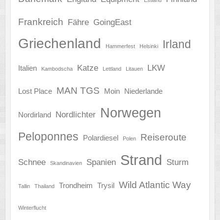
Frankreich
Fähre
GoingEast
Griechenland
Irland
Hammerfest
Helsinki
Katze
LKW
Italien
Kambodscha
Lettland
Litauen
MAN TGS
Lost Place
Moin
Niederlande
Norwegen
Nordlichter
Nordirland
Peloponnes
Reiseroute
Polardiesel
Polen
Strand
Schnee
Spanien
Sturm
Skandinavien
Wild Atlantic Way
Trondheim
Trysil
Tallin
Thailand
Winterflucht